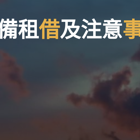
備
租
借
及
注
意