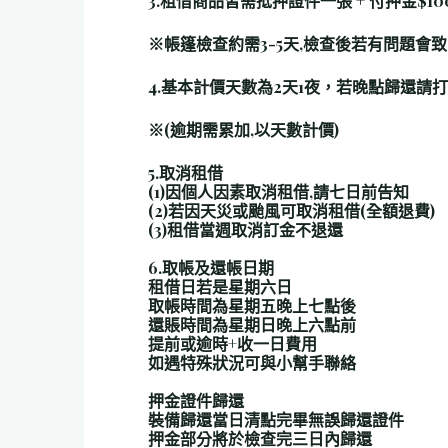
3.租借商品皆需抵押證件一張 + 付押金$
※帳篷檢查約需3-5天,檢查後若有問題會
4.基本計價天數為2天1夜，若晚點歸還請
※(逾期需累加,以天數計價)
5.取消租借
(1)因個人因素取消租借,請七日前告知
(2)若因天災或颱風可取消租借(全額退費)
(3)租借當週取消訂金不退還
6.取帳及還帳日期
租借日若是星期六日
取帳時間為星期五晚上七點後
還賬時間為星期日晚上六點前
提前或逾時+收一日費用
如遇特殊狀況可與小幫手聯絡
押金證件歸還
裝備歸還當日清點完畢無誤歸還證件
押金部分將於檢查完三日內歸還