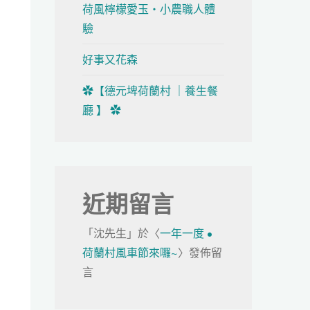
荷風檸檬愛玉・小農職人體
驗
好事又花森
✿【德元埤荷蘭村 ｜養生餐
廳 】 ✿
近期留言
「
沈先生
」於〈
一年一度 •
荷蘭村風車節來囉~
〉發佈留
言