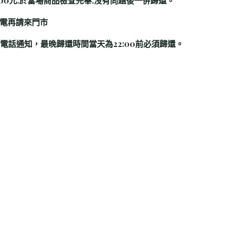
1000元.於當場商品檢查完畢,沒有問題後一併歸還。
致電再請來門市
打電話通知，最晚歸還時間當天為22:00前必須歸還。