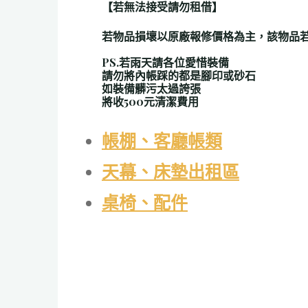
【若無法接受請勿租借】
若物品損壞以原廠報修價格為主，該物品
PS.若雨天請各位愛惜裝備
請勿將內帳踩的都是腳印或砂石
如裝備髒污太過誇張
將收500元清潔費用
帳棚、客廳帳類
天幕、床墊出租區
桌椅、配件