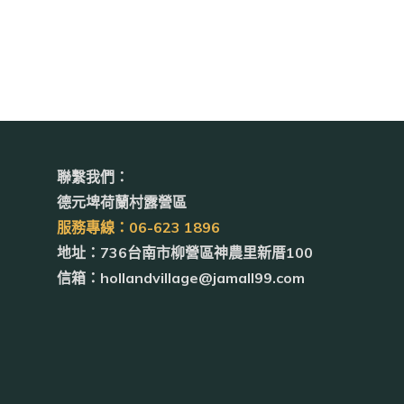
聯繫我們：
德元埤荷蘭村露營區
服務專線：06-623 1896
地址：736台南市柳營區神農里新厝100
信箱：hollandvillage@jamall99.com