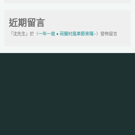
近期留言
「
沈先生
」於〈
一年一度 • 荷蘭村風車節來囉~
〉發佈留言