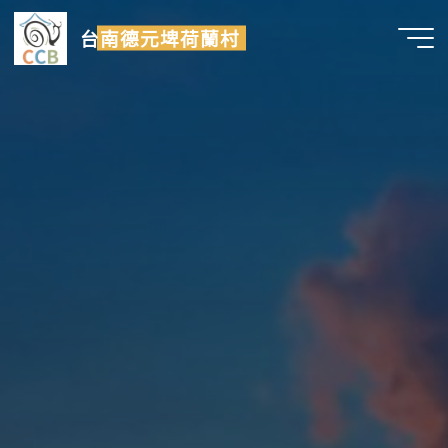
Skip
台南德元埤荷蘭村
to
content