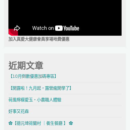
加入真愛大健康會員享場地費優惠
近期文章
【10月倒數優惠加碼專區】
【開露啦！九月起，露營瘋開學了】
荷風檸檬愛玉・小農職人體驗
好事又花森
✿【德元埤荷蘭村 ｜養生餐廳 】 ✿