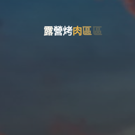
露
營
烤
肉
區
區