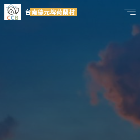
Skip
台南德元埤荷蘭村
to
content