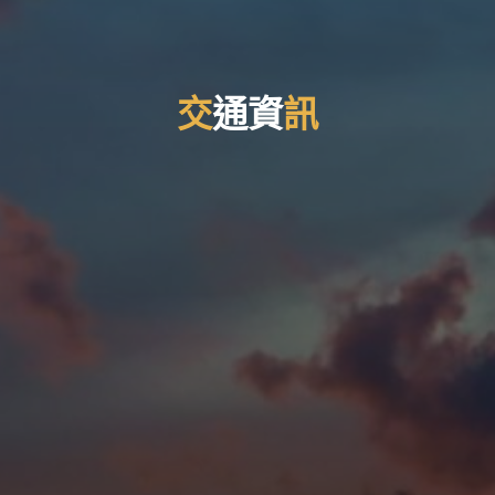
交
通
資
訊