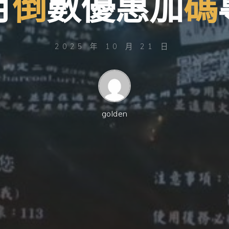
月
月
倒
數
數
優
惠
加
碼
2025 年 10 月 21 日
golden