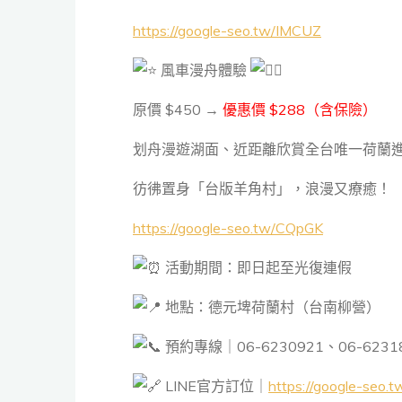
https://google-seo.tw/IMCUZ
風車漫舟體驗
原價 $450 →
優惠價 $288（含保險）
划舟漫遊湖面、近距離欣賞全台唯一荷蘭
彷彿置身「台版羊角村」，浪漫又療癒！
https://google-seo.tw/CQpGK
活動期間：即日起至光復連假
地點：德元埤荷蘭村（台南柳營）
預約專線｜06-6230921、06-6231
LINE官方訂位｜
https://google-seo.t