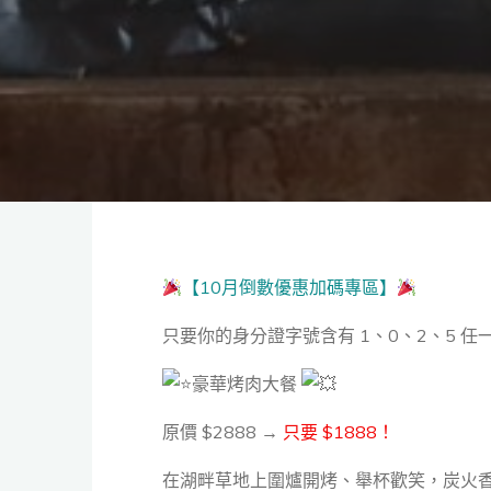
【10月倒數優惠加碼專區】
只要你的身分證字號含有 1、0、2、5 
豪華烤肉大餐
原價 $2888 →
只要 $1888！
在湖畔草地上圍爐開烤、舉杯歡笑，炭火