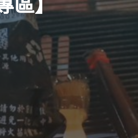
專
區
】
】