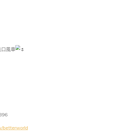
進口風車
896
w/betterworld