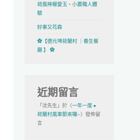
荷風檸檬愛玉・小農職人體
驗
好事又花森
✿【德元埤荷蘭村 ｜養生餐
廳 】 ✿
近期留言
「
沈先生
」於〈
一年一度 •
荷蘭村風車節來囉~
〉發佈留
言