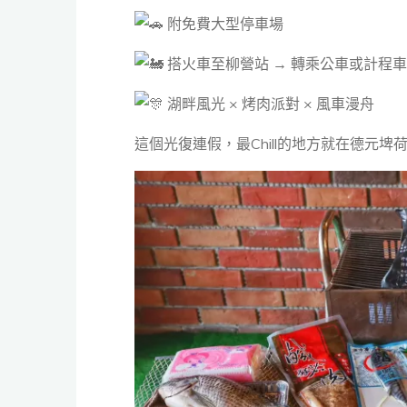
附免費大型停車場
搭火車至柳營站 → 轉乘公車或計程車
湖畔風光 × 烤肉派對 × 風車漫舟
這個光復連假，最Chill的地方就在德元埤