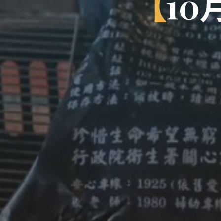
【
1
0