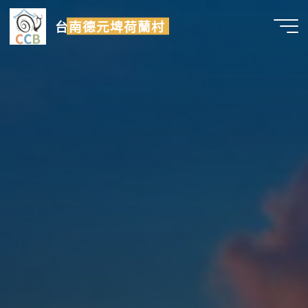
Skip
台南德元埤荷蘭村
to
content