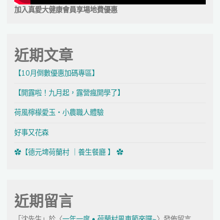
加入真愛大健康會員享場地費優惠
近期文章
【10月倒數優惠加碼專區】
【開露啦！九月起，露營瘋開學了】
荷風檸檬愛玉・小農職人體驗
好事又花森
✿【德元埤荷蘭村 ｜養生餐廳 】 ✿
近期留言
「
沈先生
」於〈
一年一度 • 荷蘭村風車節來囉~
〉發佈留言