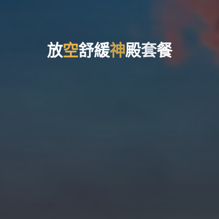
放
空
舒
緩
神
殿
套
餐