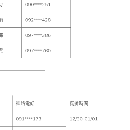
勻
090****251
娟
092****428
梅
097****386
資
097****760
連絡電話
擺攤時間
091****173
12/30-01/01