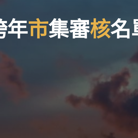
跨
年
市
集
審
核
名