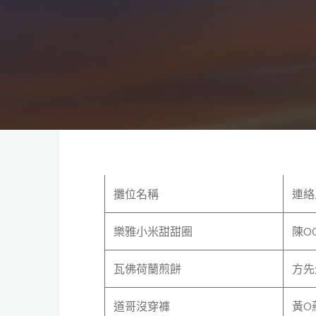
攤位名稱
連絡
樂雅小米甜甜圈
陳O
瓦佛荷蘭煎餅
方先
道哥沒穿褲
黃O