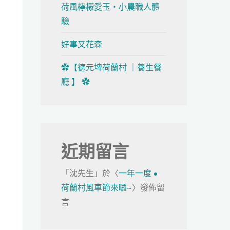
荷風檸檬愛玉・小農職人體
驗
好事又花森
✿【德元埤荷蘭村 ｜養生餐
廳 】 ✿
近期留言
「
沈先生
」於〈
一年一度 •
荷蘭村風車節來囉~
〉發佈留
言