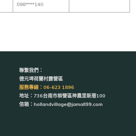
098****140
聯繫我們：
德元埤荷蘭村露營區
服務專線：06-623 1896
地址：736台南市柳營區神農里新厝100
信箱：hollandvillage@jamall99.com