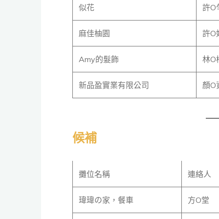
似花
許O
麻佳柚園
許O
Amy的髮飾
林O
新品盈實業有限公司
顏O
候補
攤位名稱
連絡人
瑋瑋の家，餐車
方O堂