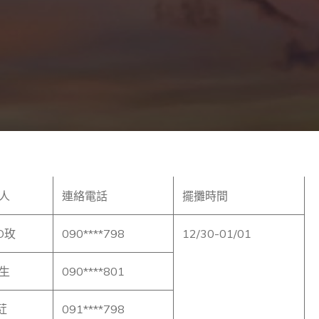
人
連絡電話
擺攤時間
O玫
090****798
12/30-01/01
生
090****801
葒
091****798