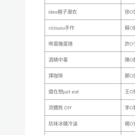
idea親子潮衣
徐O
cicisusu手作
蘇O
咻蛋機蛋燒
許O
酒精中毒
陳O
擇咖啡
鄭O
還在想just eat
王O
流體熊 DIY
李O
玖味冰糖冷滷
楊O