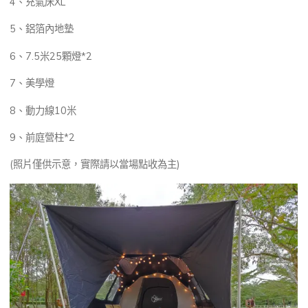
4、充氣床XL
5、鋁箔內地墊
6、7.5米25顆燈*2
7、美學燈
8、動力線10米
9、前庭營柱*2
(照片僅供示意，實際請以當場點收為主)