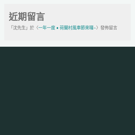
近期留言
「
沈先生
」於〈
一年一度 • 荷蘭村風車節來囉~
〉發佈留言