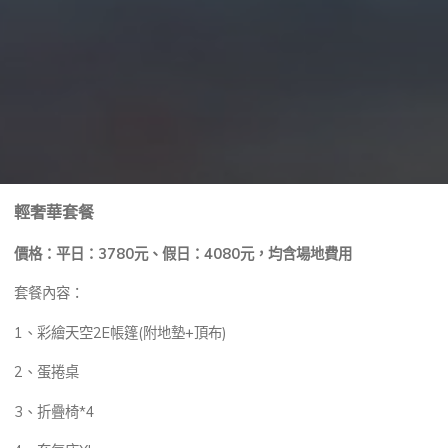
輕奢華套餐
價格：平日：3780元、假日：4080元，均含場地費用
套餐內容：
1、彩繪天空2E帳篷(附地墊+頂布)
2、蛋捲桌
3、折疊椅*4