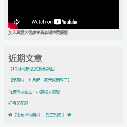
加入真愛大健康會員享場地費優惠
近期文章
【10月倒數優惠加碼專區】
【開露啦！九月起，露營瘋開學了】
荷風檸檬愛玉・小農職人體驗
好事又花森
✿【德元埤荷蘭村 ｜養生餐廳 】 ✿