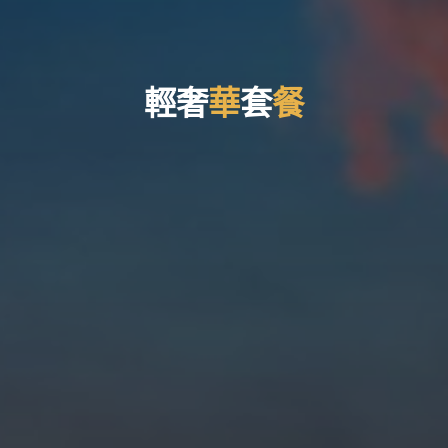
輕
奢
華
套
餐