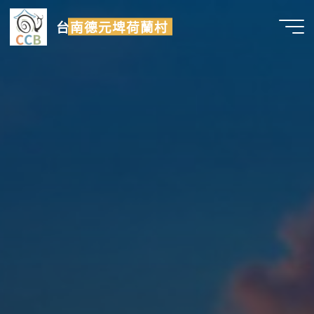
Skip
台南德元埤荷蘭村
to
content