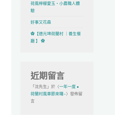
荷風檸檬愛玉・小農職人體
驗
好事又花森
✿【德元埤荷蘭村 ｜養生餐
廳 】 ✿
近期留言
「
沈先生
」於〈
一年一度 •
荷蘭村風車節來囉~
〉發佈留
言