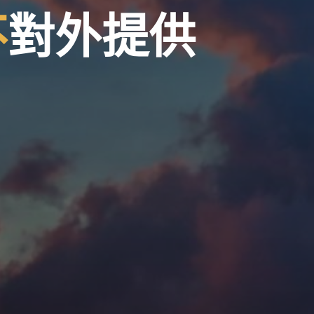
不
對
外
提
供