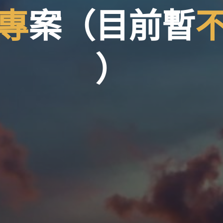
專
案
（
目
前
暫
前
）