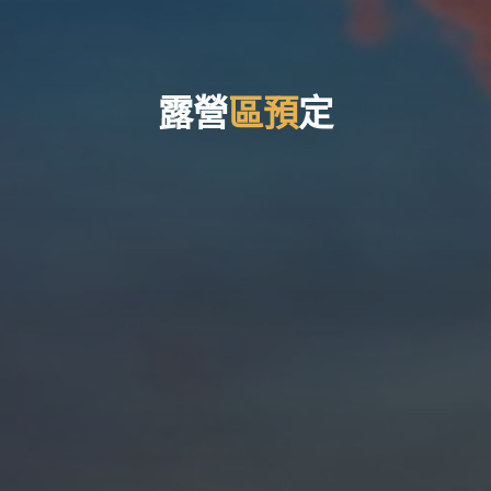
露
營
區
預
定