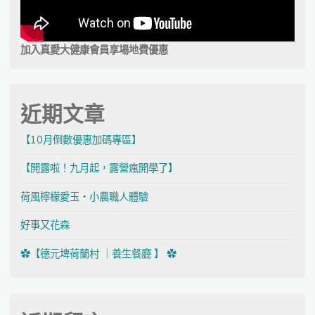
加入真愛大健康會員享場地費優惠
近期文章
【10月倒數優惠加碼專區】
【開露啦！九月起，露營瘋開學了】
荷風檸檬愛玉・小農職人體驗
好事又花森
✿【德元埤荷蘭村 ｜養生餐廳 】 ✿