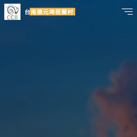
Skip
台南德元埤荷蘭村
to
content