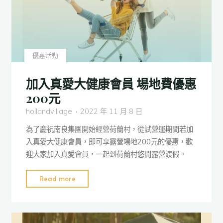
注
意
事
項
優惠活動
整
理
加入真愛大健康會員 場地費優惠
集
200元
讓
你
hollandvillage
2022 年 11 月 8 日
安
為了慶祝南良集團開始經營荷蘭村，從試營運期間若加
全
入真愛大健康會員，即可享露營場地200元的優惠，歡
玩
迎大家加入真愛會員，一起到荷蘭村悠閒露營渡假。
樂"
"加
Read more
入
真
愛