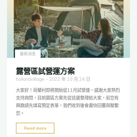
大
健
康
會
員
場
地
最新消息
費
優
露營區試營運方案
惠
hollandvillage
2022 年 10 月 24 日
200
元"
大家好！荷蘭村即將開始從11月試營運，感謝大家熱烈
支持詢問，目前園區方案先從這邊整理給大家，若您有
興趣請先填寫預定表單，我們收到後會盡快回覆與聯繫
您。
"露
Read more
營