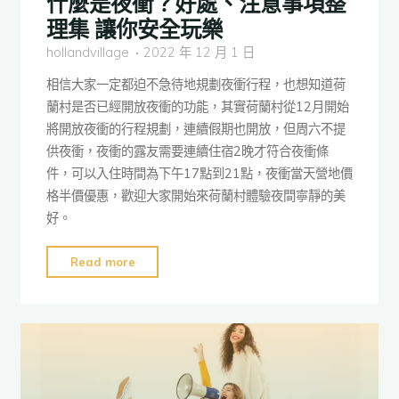
什麼是夜衝？好處、注意事項整
理集 讓你安全玩樂
hollandvillage
2022 年 12 月 1 日
相信大家一定都迫不急待地規劃夜衝行程，也想知道荷
蘭村是否已經開放夜衝的功能，其實荷蘭村從12月開始
將開放夜衝的行程規劃，連續假期也開放，但周六不提
供夜衝，夜衝的露友需要連續住宿2晚才符合夜衝條
件，可以入住時間為下午17點到21點，夜衝當天營地價
格半價優惠，歡迎大家開始來荷蘭村體驗夜間寧靜的美
好。
"什
Read more
麼
是
夜
衝？
好
處、