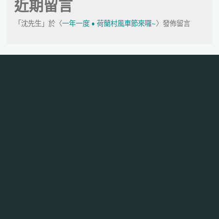
近期留言
「
沈先生
」於〈
一年一度 • 荷蘭村風車節來囉~
〉發佈留言