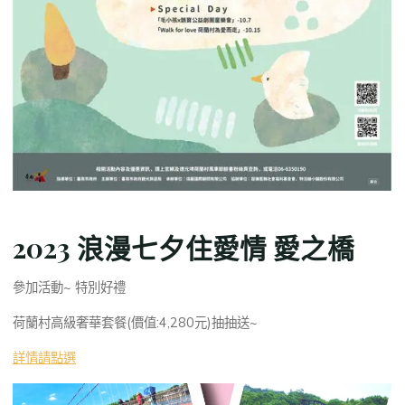
2023 浪漫七夕住愛情 愛之橋
參加活動~ 特別好禮
荷蘭村高級奢華套餐(價值:4,280元)抽抽送~
詳情請點選