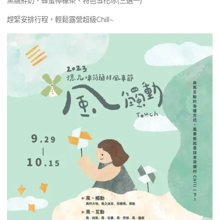
黑糖鮮奶、蜂蜜檸檬茶、特色雪花冰(三選一)
趕緊安排行程，輕鬆露營超級Chill~