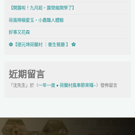
【開露啦！九月起，露營瘋開學了】
荷風檸檬愛玉・小農職人體驗
好事又花森
✿【德元埤荷蘭村 ｜養生餐廳 】 ✿
近期留言
「
沈先生
」於〈
一年一度 • 荷蘭村風車節來囉~
〉發佈留言