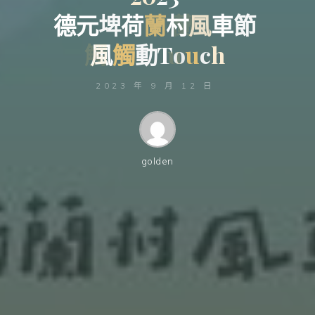
德
元
埤
荷
蘭
蘭
村
風
車
節
風
觸
觸
動
T
o
u
u
c
h
2023 年 9 月 12 日
golden