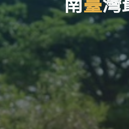
南
臺
灣
灣