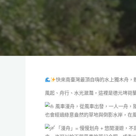
快來南臺灣最頂自嗨的水上獨木舟，
風起、舟行、水光瀲灩，這裡是德元埤荷
風車漫舟，從風車出發，一人一舟，
也會經過綠意盎然的草地與倒影水岸，在
「漫舟」= 慢慢划舟 + 悠閒漫遊