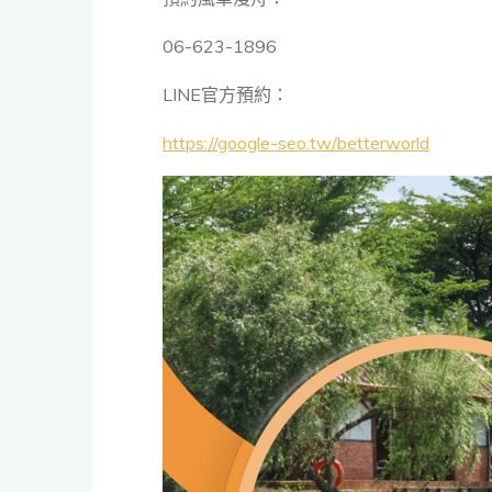
06-623-1896
LINE官方預約：
https://google-seo.tw/betterworld