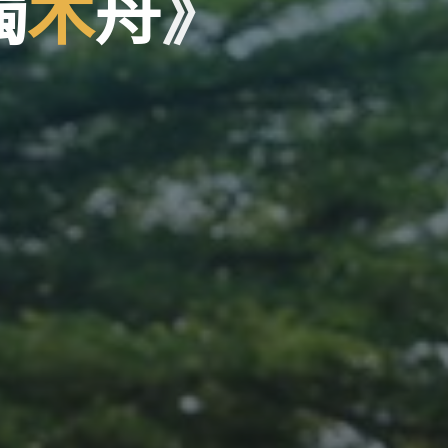
獨
木
舟
》
》