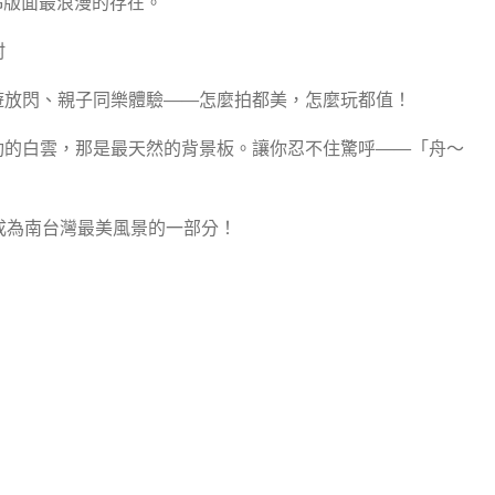
G版面最浪漫的存在。
村
遊放閃、親子同樂體驗——怎麼拍都美，怎麼玩都值！
動的白雲，那是最天然的背景板。讓你忍不住驚呼——「舟～
，成為南台灣最美風景的一部分！
！