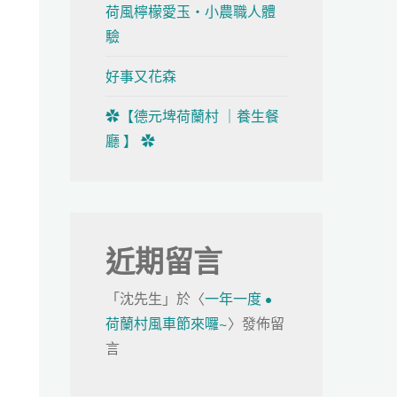
荷風檸檬愛玉・小農職人體
驗
好事又花森
✿【德元埤荷蘭村 ｜養生餐
廳 】 ✿
近期留言
「
沈先生
」於〈
一年一度 •
荷蘭村風車節來囉~
〉發佈留
言