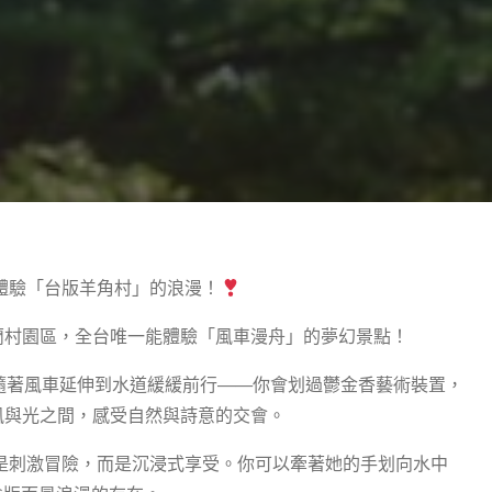
體驗「台版羊角村」的浪漫！
蘭村園區，全台唯一能體驗「風車漫舟」的夢幻景點！
隨著風車延伸到水道緩緩前行——你會划過鬱金香藝術裝置，
風與光之間，感受自然與詩意的交會。
，不是刺激冒險，而是沉浸式享受。你可以牽著她的手划向水中