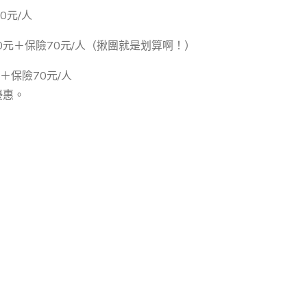
0元/人
50元＋保險70元/人（揪團就是划算啊！）
＋保險70元/人
優惠。