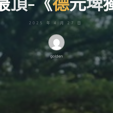
最
頂
-
《
德
元
埤
2025 年 4 月 27 日
golden