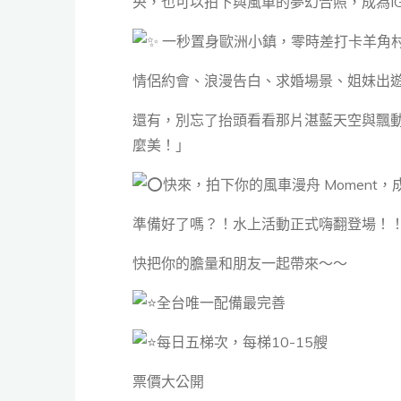
央，也可以拍下與風車的夢幻合照，成為I
一秒置身歐洲小鎮，零時差打卡羊角
情侶約會、浪漫告白、求婚場景、姐妹出
還有，別忘了抬頭看看那片湛藍天空與飄
麼美！」
快來，拍下你的風車漫舟 Moment
準備好了嗎？！水上活動正式嗨翻登場！
快把你的膽量和朋友一起帶來～～
全台唯一配備最完善
每日五梯次，每梯10-15艘
票價大公開